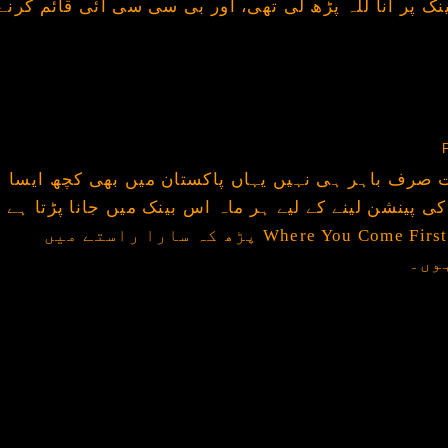
ک پر انا للہ پڑھ لی تھی، اور بی سی سی آئی قائم کرنے
 صرف باہر ہی نہیں یہاں پاکستان میں بھی کچھ ایسا
پینشن لینے کے لیے ہر ماہ اس بینک میں جانا پڑتا ہے
اور ہر دفعہ میں یہ جملہ Where You Come First پڑھ کہ سارا راستے میں
وں۔