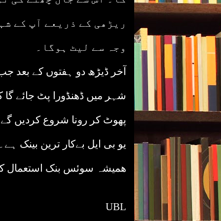
ریڑھی کے ذریعے آپ کے شہ
وجہ سے لیٹ ہوگا۔
آخر ڈیڑھ دو ہفتوں کے بعد جب 
شہر میں ڈھنڈورا پٹ جائے گا 
پھوٹ کر رونا شروع کردیں گے
یو بی ایل بےکار ترین بینک ہے۔
ھمیشہ سوئس بنک استعمال ک
UBL