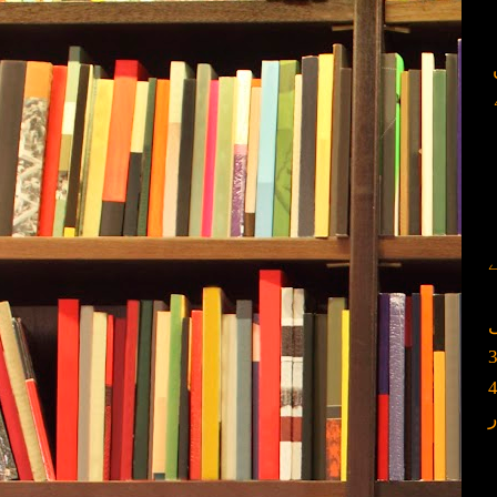
ے
ٹور کی بات کر رہے ہیں ۔ پاکستانی اچھے ٹماٹر وہاں سے 2 اور 3
 کلو ملتے تھے جبکہ کارفور پر پاکستانی اور مقامی ٹماٹر 3 سے 4
ر