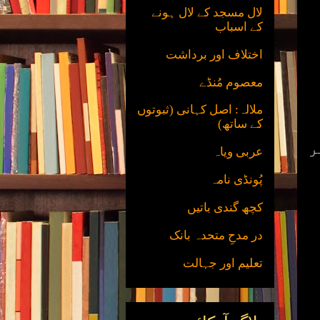
لال مسجد کے لال ہونے
کے اسباب
اختلاف اور برداشت
معصوم مُنڈے
ملالہ: اصل کہانی (ثبوتوں
کے ساتھ)
ر
عربی ویاہ
پُونڈی نامہ
کچھ گندی باتیں
در مدحِ متحدہ بانک
تعلیم اور جہالت