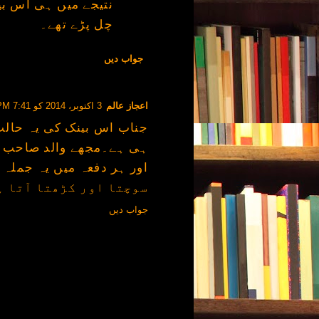
نتیجے میں ہی اس بین
چل پڑے تھے۔
جواب دیں
اعجاز عالم
3 اکتوبر، 2014 کو 7:41 PM
جناب اس بینک کی یہ حالت
ہی ہے۔مجھے والد صاحب کی 
سوچتا اور کڑھتا آتا ہ
جواب دیں