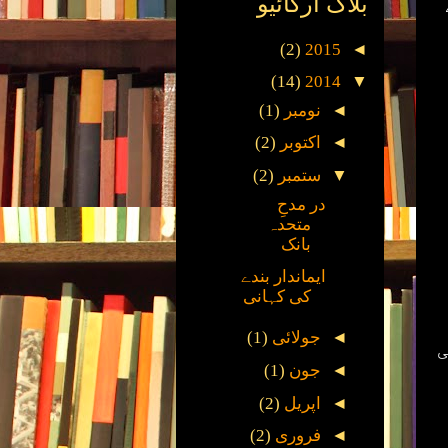
بلاگ آرکائیو
(2)
2015
◄
(14)
2014
▼
◄
نومبر
(1)
◄
اکتوبر
(2)
▼
ستمبر
(2)
در مدحِ
متحدہ
بانک
ایماندار بندے
کی کہانی
◄
جولائی
(1)
◄
جون
(1)
◄
اپریل
(2)
◄
فروری
(2)