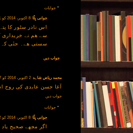
جوابات
جوانی پِٹّا
8 اکتوبر، 2014 کو 10:31 AM
اس نادر سٹور کا پت
سے ھم نے خریداری 
سستی ھے۔ حتٰی کہ ک
جواب دیں
محمد ریاض شاہد
2 اکتوبر، 2014 کو 1:37 AM
آغا حسن عابدی کی روح اس
جواب دیں
جوابات
جوانی پِٹّا
8 اکتوبر، 2014 کو 11:02 AM
اگر مجھے صحیح یاد 