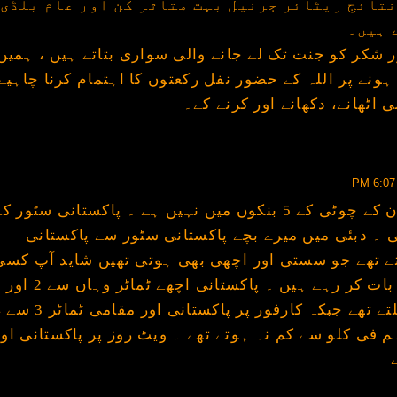
نتائج ریٹائر جرنیل بہت متاثر کن اور عام بلڈی
 ہیں۔
ر شکر کو جنت تک لے جانے والی سواری بتاتے ہیں ، ہمیں
نے پر اللہ کے حضور نفل رکعتوں کا اہتمام کرنا چاہیے
 اٹھانے، دکھانے اور کرنے کے۔
حضور یو بی ایل تو پاکستان کے چوٹی کے 5 بنکوں میں نہیں ہے ۔ پاکستانی سٹور ک
 ۔ دبئی میں میرے بچے پاکستانی سٹور سے پاکستانی
اتے تھے جو سستی اور اچھی بھی ہوتی تھیں شاید آپ کسی
دوسرے علاقے کے س
درہم کے درمیان فی
اور باقی کوئی 8 درہم فی کلو سے کم نہ ہوتے تھے ۔ ویٹ روز پر پاکستانی او