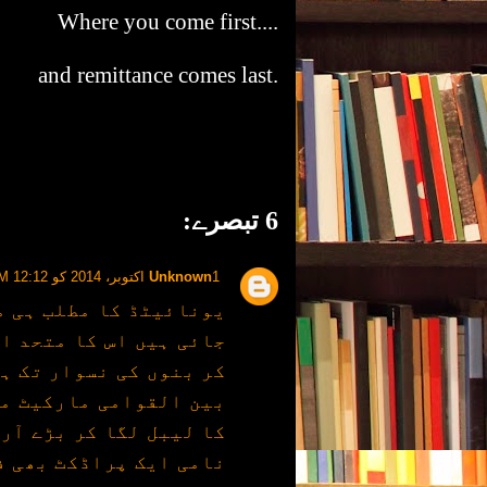
Where you come first....
and remittance comes last.
6 تبصرے:
1 اکتوبر، 2014 کو 12:12 PM
Unknown
یونائیٹڈ کا مطلب ہی م
جائی ہیں اس کا متحد ا
کر بنوں کی نسوار تک ہ
بین القوامی مارکیٹ می
کا لیبل لگا کر بڑے آر
نامی ایک پراڈکٹ بھی ف