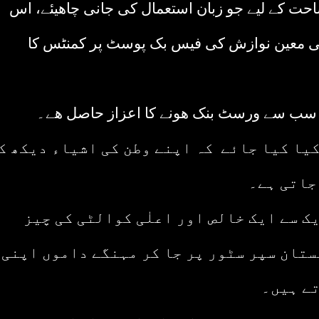
حت کے لیے جو زبان استعمال کی جانی چاھیئے، اس
لی معین نوازش کی فیس بک پوسٹ پر کمنٹس کا
 سب سے ورسٹ بنک ھونے کا اعزاز حاصل ھے۔
یا کیا جائے کہ اپنے وطن کی اشیاء دیکھ ک
جاتی ہے۔
ک سے ایک خالص اور اعلٰی کوالٹی کی چیز
ستان سپر سٹور پر جا کر مہنگے داموں اپنی
ے ہیں۔