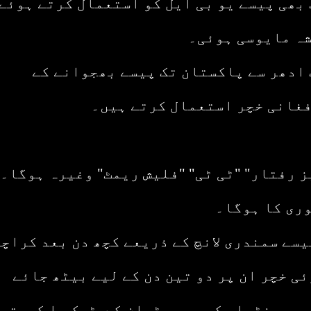
 بھی پیسے یو بی ایل کو استعمال کرتے ہوئے
شہ مایوسی ہوئی۔
 ادھر سے پاکستان تک پیسے بھجوانے کے
فغانی خچر استعمال کرتے ہیں۔
یز رفتار" "ٹی ٹی" "فلیش ریمٹ" وغیرہ ہوگا۔
وری کا ہوگا۔
یسے سمندری لانچ کے ذریعے کچھ دن بعد کراچی
ی خچر ان پر دو تین دن کے لیے بیٹھ جائے
و جس منٹھار کی بس، پٹھان کے ٹرک یا کھوتی