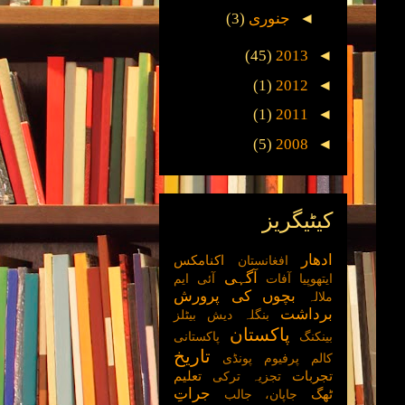
◄
جنوری
(3)
(45)
2013
◄
(1)
2012
◄
(1)
2011
◄
(5)
2008
◄
کیٹیگریز
ادھار
اکنامکس
افغانستان
آگہی
ایتھوپیا
آفات
آئی ایم
بچوں کی پرورش
ملالہ
برداشت
بنگلہ دیش
بیٹلز
پاکستان
بینکنگ
پاکستانی
تاریخ
کالم
پرفیوم
پونڈی
تجربات
تعلیم
تجزیہ
ترکی
جراتِ
ٹھگ
جاپان،
جالب