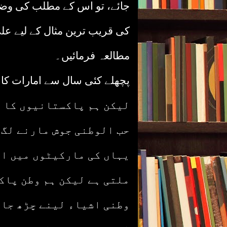
جائے، تو اس کے مطلب کی وضا
کی قریب ترین مثال کے لیے ع
مطالعہ فرمائیں۔
پچھلے کئی سال سے امارات کا
لیکن ہم پاکستانیوں کا ک
حب الوطنی جوش مارنے لگ 
یہاں کی مارکیٹوں میں ای
ملتی ہے لیکن ہم وطن پاک
وطنی اشیاء لینے چڑھ جات