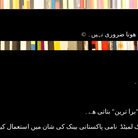
 ھونا ضروری نہیں۔ ©
۔
را ترین" بتاتی ھے۔
ک لمیٹڈ نامی پاکستانی بینک کی شان میں استعمال کیا