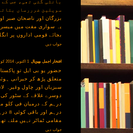
بانٹی گئی تھی، جس کے 
سویلین ضرررساں بتاتے
بزرگان اور ناصحان صبر او
یہ سواری مفت میں میسر ہو
بجائے قومی اداروں پر انگلی
جواب دیں
افتخار اجمل بھوپال
1 اکتوبر، 2014 کو 6:07 PM
متعلق پڑھ کر حیرانی ہوئی
سبزیاں اور چاول وغیرہ ل
درہم 
مقامی ٹماٹر نہیں ملتے تھے
جواب دیں