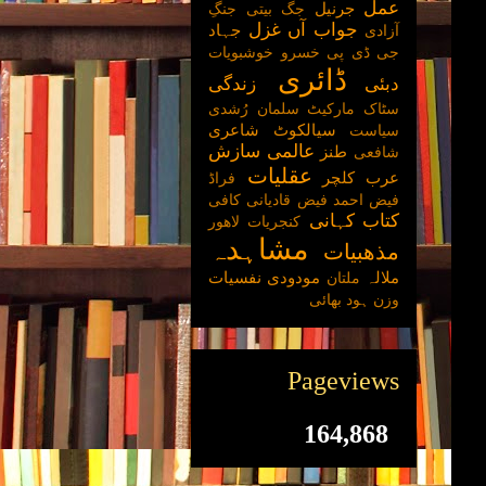
عمل
جرنیل
جگ بیتی
جنگِ
جواب آں غزل
جہاد
آزادی
جی ڈی پی
خسرو
خوشبویات
ڈائری
دبئی
زندگی
سٹاک مارکیٹ
سلمان رُشدی
سیالکوٹ
شاعری
سیاست
عالمی سازش
طنز
شافعی
عقلیات
عرب کلچر
فراڈ
فیض احمد فیض
قادیانی
کافی
کتاب کہانی
کنجریات
لاھور
مشاہدہ
مذھبیات
ملالہ
مودودی
نفسیات
ملتان
وزن
ہود بھائی
Pageviews
164,868