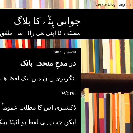
جوانی پِٹّے کا بلاگ
مصنّف کا اپنی ھی رائے سے متّفق
30 ستمبر، 2014
در مدحِ متحدہ بانک
انگریزی زبان میں ایک لفظ ھے
Worst
ڈکشنری اس کا مطلب عموماً "ب
لیکن جب یہی لفظ یونائیٹڈ بین