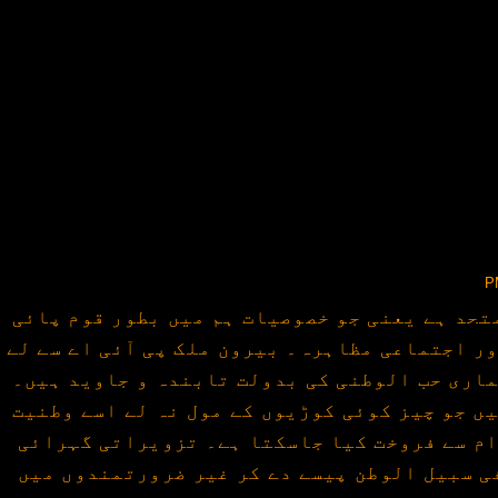
تحد ہے یعنی جو خصوصیات ہم میں بطور قوم پائی
ور اجتماعی مظاہرہ۔ بیرون ملک پی آئی اے سے لے
ماری حب الوطنی کی بدولت تابندہ و جاوید ہیں۔
ں جو چیز کوئی کوڑیوں کے مول نہ لے اسے وطنیت
ام سے فروخت کیا جاسکتا ہے۔ تزویراتی گہرائی
ی سبیل الوطن پیسے دے کر غیر ضرورتمندوں میں