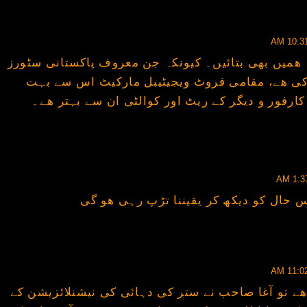
ہ ھمیں بھی بتائیں۔ کیونکہ جن معروف پاکستانی سٹورز
کی ھے، مقامی فروٹ ویجیٹیبل مارکیٹ اس سے بہت
ارفور و دیگر کے ریٹ اور کوالٹی ان سے بہتر ھے۔
 حال کو دیکھ کر یقیننا تڑپ رہی ھو گی
ھے تو آغا صاحب نے ستر کی دہائی کی نیشنلائزیشن کے