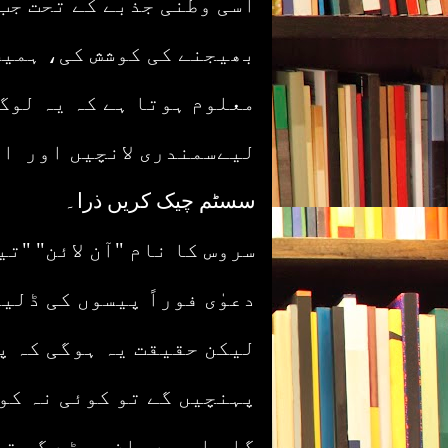
اسی وطنی جذبے کے تحت جب
بھیجنے کی کوشش کی، ہمی
معلوم ہوتا ہے کہ یہ لوگ
لیےسمندری لانچیں اور ا
سسٹم چیک کریں ذرا۔
سروس کا نام "آن لائن" "ت
دعوٰی فوراً پیسوں کی ڈلی
لیکن حقیقت یہ ہوگی کہ پ
پہنچیں گے تو کوئی نہ کوئ
گا۔ اس سے جان چھٹے گی ت