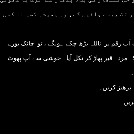
ر تک پیسے جائیں گے، وہ ہمیشہ کسی نہ کسی
آپ رقم پر اناللہ پڑھ چکے ہونگے ، تو اچانک پورے
کہ مردہ قبر پھاڑ کر نکل آیا۔ خوشی سے آپ پھوٹ
۔
 پرھیز کریں۔
ریں۔